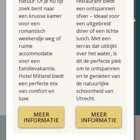
natuur. Of je nu op
restaurant biedt
zoek bent naar
een ontspannen
een knusse kamer
sfeer – ideaal voor
voor een
een uitgebreid
romantisch
diner of een lichte
weekendje weg of
lunch. Met een
ruime
terras dat uitkijkt
accommodatie
over het water, is
voor een
dit de perfecte plek
familievakantie,
om te ontspannen
Hotel Mitland biedt
en te genieten van
een perfecte mix
de natuurlijke
van comfort en
schoonheid van
luxe.
Utrecht.
MEER
MEER
INFORMATIE
INFORMATIE