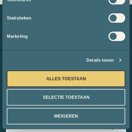
Statistieken
Ontspanning
en recreatie
Marketing
Naast alle activiteiten
biedt Hotel Mitland ook
ontspanningsfaciliteiten
Details tonen
zoals een zwembad,
sauna en fitnessruimte.
ALLES TOESTAAN
Maak een wandeling
door de omgeving of
huur een fiets om de
SELECTIE TOESTAAN
historische stad Utrecht
te verkennen.
WEIGEREN
Bij Hotel Mitland
hebben we alles wat je