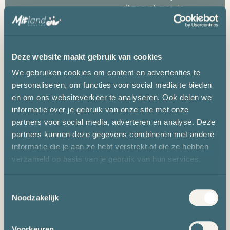
uitgerust met de
nieuwste
technologieën en
bieden flexibele
opstellingen om aan
Deze website maakt gebruik van cookies
al je behoeften te
We gebruiken cookies om content en advertenties te
voldoen. Ons
personaliseren, om functies voor social media te bieden
professionele team
en om ons websiteverkeer te analyseren. Ook delen we
staat klaar om elk
informatie over je gebruik van onze site met onze
evenement tot een
partners voor social media, adverteren en analyse. Deze
succes te maken.
partners kunnen deze gegevens combineren met andere
informatie die je aan ze hebt verstrekt of die ze hebben
MEER
verzameld op basis van je gebruik van hun services.
INFORMATIE
Toestemmingsselectie
Noodzakelijk
Voorkeuren